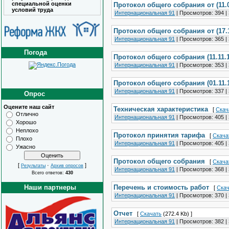
специальной оценки
Протокол общего собрания от (11.0
условий труда
Интернациональная 91
|
Просмотров:
394
|
Протокол общего собрания от (17.1
Интернациональная 91
|
Просмотров:
365
|
Погода
Протокол общего собрания (11.11.1
Интернациональная 91
|
Просмотров:
353
|
Протокол общего собрания (01.11.
Интернациональная 91
|
Просмотров:
337
|
Опрос
Оцените наш сайт
Техническая характеристика
[
Скач
Отлично
Интернациональная 91
|
Просмотров:
405
|
Хорошо
Неплохо
Протокол принятия тарифа
[
Скача
Плохо
Интернациональная 91
|
Просмотров:
405
|
Ужасно
Протокол общего собрания
[
Скача
[
·
]
Результаты
Архив опросов
Интернациональная 91
|
Просмотров:
368
|
Всего ответов:
430
Наши партнеры
Перечень и стоимость работ
[
Скач
Интернациональная 91
|
Просмотров:
370
|
Отчет
[
Скачать
(272.4 Kb) ]
Интернациональная 91
|
Просмотров:
382
|