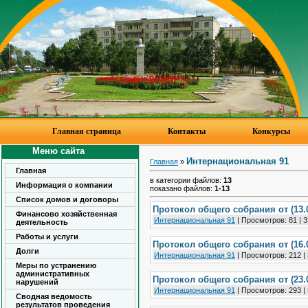
Главная страница
Контакты
Конкурсы
Меню сайта
Интернациональная 91
Главная
»
Главная
в категории файлов:
13
Информация о компании
показано файлов:
1-13
Список домов и договоры
Протокол общего собрания от (13.0
Финансово хозяйственная
Интернациональная 91
|
Просмотров:
81
|
З
деятельность
Работы и услуги
Протокол общего собрания от (16.0
Долги
Интернациональная 91
|
Просмотров:
212
|
Меры по устранению
административных
Протокол общего собрания от (23.0
нарушений
Интернациональная 91
|
Просмотров:
293
|
Сводная ведомость
результатов проведения