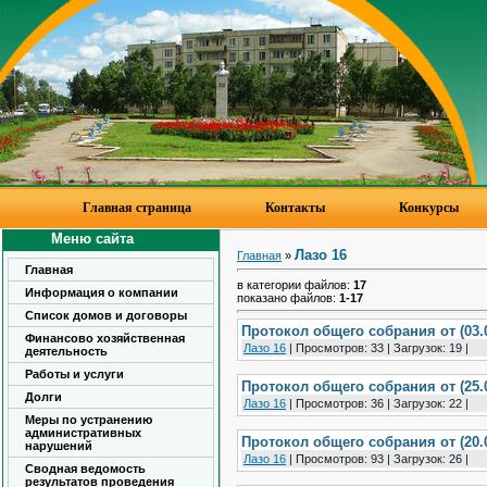
Главная страница
Контакты
Конкурсы
Меню сайта
Лазо 16
Главная
»
Главная
в категории файлов:
17
Информация о компании
показано файлов:
1-17
Список домов и договоры
Протокол общего собрания от (03.0
Финансово хозяйственная
Лазо 16
|
Просмотров:
33
|
Загрузок:
19
|
деятельность
Работы и услуги
Протокол общего собрания от (25.0
Долги
Лазо 16
|
Просмотров:
36
|
Загрузок:
22
|
Меры по устранению
административных
Протокол общего собрания от (20.0
нарушений
Лазо 16
|
Просмотров:
93
|
Загрузок:
26
|
Сводная ведомость
результатов проведения