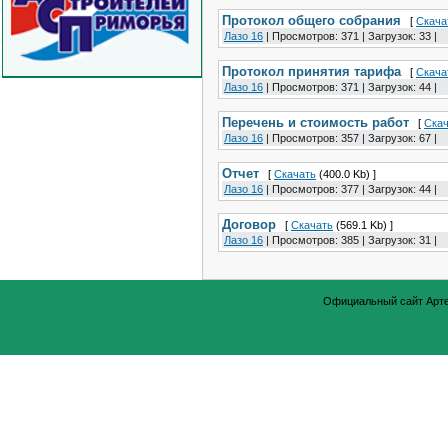
Протокол общего собрания
[
Скача
Лазо 16
|
Просмотров:
371
|
Загрузок:
33
|
Протокол принятия тарифа
[
Скача
Лазо 16
|
Просмотров:
371
|
Загрузок:
44
|
Перечень и стоимость работ
[
Скач
Лазо 16
|
Просмотров:
357
|
Загрузок:
67
|
Отчет
[
Скачать
(400.0 Kb) ]
Лазо 16
|
Просмотров:
377
|
Загрузок:
44
|
Договор
[
Скачать
(569.1 Kb) ]
Лазо 16
|
Просмотров:
385
|
Загрузок:
31
|
Официальный сайт Арт