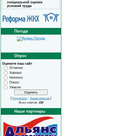
специальной оценки
условий труда
Погода
Опрос
Оцените наш сайт
Отлично
Хорошо
Неплохо
Плохо
Ужасно
[
·
]
Результаты
Архив опросов
Всего ответов:
430
Наши партнеры