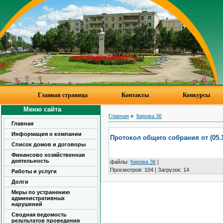
Главная страница
Контакты
Конкурсы
Меню сайта
Главная
»
Кирова 36
Главная
Информация о компании
Протокол общего собрания от (05.1
Список домов и договоры
Финансово хозяйственная
деятельность
файлы
:
Кирова 36
|
Просмотров
:
104
|
Загрузок
:
14
Работы и услуги
Долги
Меры по устранению
административных
нарушений
Сводная ведомость
результатов проведения