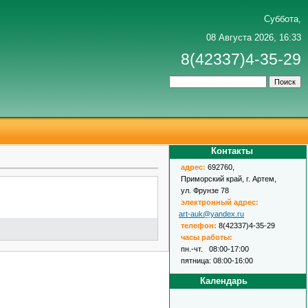
Суббота,
08 Августа 2026, 16:33
8(42337)4-35-29
Контакты
адрес
:
692760,
Приморский край, г. Артем,
ул. Фрунзе 78
электронный адрес:
art-auk@yandex.ru
телефон:
8(42337)4-35-29
часы работы:
пн.-чт. 08:00-17:00
пятница: 08:00-16:00
Календарь