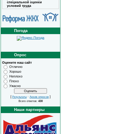
специальной оценки
условий труда
Погода
Опрос
Оцените наш сайт
Отлично
Хорошо
Неплохо
Плохо
Ужасно
[
·
]
Результаты
Архив опросов
Всего ответов:
430
Наши партнеры