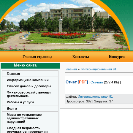
Главная страница
Контакты
Конкурсы
Меню сайта
Главная
»
Интернациональная 91
Главная
Информация о компании
Отчет [
PDF
]
[
Скачать
(272.4 Kb) ]
Список домов и договоры
Финансово хозяйственная
деятельность
файлы
:
Интернациональная 91
|
Просмотров
:
382
|
Загрузок
:
37
Работы и услуги
Долги
Меры по устранению
административных
нарушений
Сводная ведомость
результатов проведения