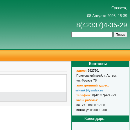
Суббота,
08 Августа 2026, 15:39
8(42337)4-35-29
Контакты
адрес
:
692760,
Приморский край, г. Артем,
ул. Фрунзе 78
электронный адрес:
art-auk@yandex.ru
телефон:
8(42337)4-35-29
часы работы:
пн.-чт. 08:00-17:00
пятница: 08:00-16:00
Календарь