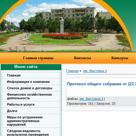
Главная страница
Контакты
Конкурсы
Меню сайта
Главная
»
им. Фастовца 3
Главная
Информация о компании
Протокол общего собрания от (23.11
Список домов и договоры
Финансово хозяйственная
деятельность
файлы
:
им. Фастовца 3
|
Просмотров
:
151
|
Загрузок
:
23
Работы и услуги
Долги
Меры по устранению
административных
нарушений
Сводная ведомость
результатов проведения