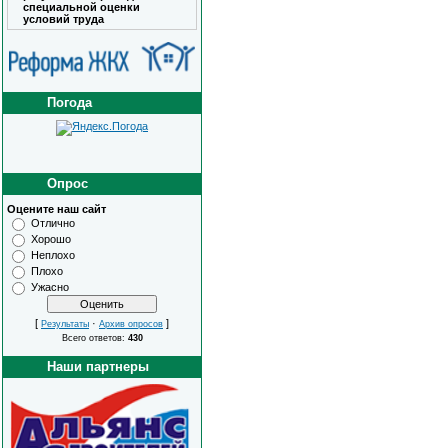
специальной оценки
условий труда
Погода
Опрос
Оцените наш сайт
Отлично
Хорошо
Неплохо
Плохо
Ужасно
[
·
]
Результаты
Архив опросов
Всего ответов:
430
Наши партнеры