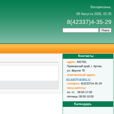
Воскресенье,
09 Августа 2026, 02:35
8(42337)4-35-29
Контакты
адрес
:
692760,
Приморский край, г. Артем,
ул. Фрунзе 78
электронный адрес:
art-auk@yandex.ru
телефон:
8(42337)4-35-29
часы работы:
пн.-чт. 08:00-17:00
пятница: 08:00-16:00
Календарь