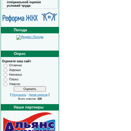
специальной оценки
условий труда
Погода
Опрос
Оцените наш сайт
Отлично
Хорошо
Неплохо
Плохо
Ужасно
[
·
]
Результаты
Архив опросов
Всего ответов:
430
Наши партнеры