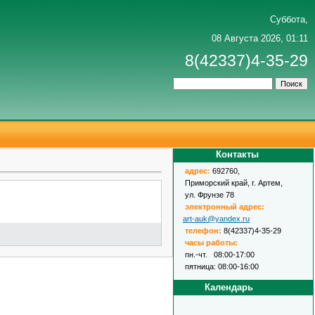
Суббота,
08 Августа 2026, 01:11
8(42337)4-35-29
Контакты
адрес
:
692760,
Приморский край, г. Артем,
ул. Фрунзе 78
электронный адрес:
art-auk@yandex.ru
телефон:
8(42337)4-35-29
часы работы:
пн.-чт. 08:00-17:00
пятница: 08:00-16:00
Календарь