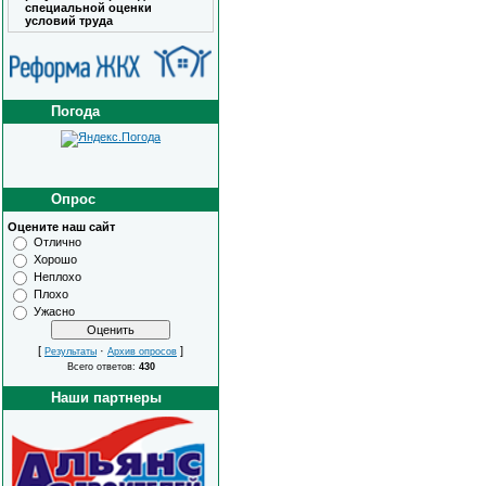
специальной оценки
условий труда
Погода
Опрос
Оцените наш сайт
Отлично
Хорошо
Неплохо
Плохо
Ужасно
[
·
]
Результаты
Архив опросов
Всего ответов:
430
Наши партнеры