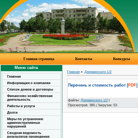
Главная страница
Контакты
Конкурсы
Меню сайта
Главная
»
Дзержинского 1/2
Главная
Информация о компании
Перечень и стоимость работ [
PDF
]
Список домов и договоры
Финансово хозяйственная
деятельность
файлы
:
Дзержинского 1/2
|
Просмотров
:
385
|
Загрузок
:
53
Работы и услуги
Долги
Меры по устранению
административных
нарушений
Сводная ведомость
результатов проведения