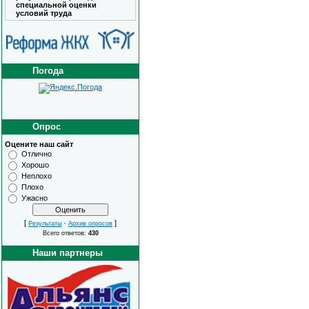
специальной оценки
условий труда
Погода
Опрос
Оцените наш сайт
Отлично
Хорошо
Неплохо
Плохо
Ужасно
[
·
]
Результаты
Архив опросов
Всего ответов:
430
Наши партнеры