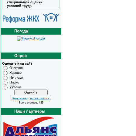
специальной оценки
условий труда
Погода
Опрос
Оцените наш сайт
Отлично
Хорошо
Неплохо
Плохо
Ужасно
[
·
]
Результаты
Архив опросов
Всего ответов:
430
Наши партнеры