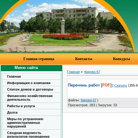
Главная страница
Контакты
Конкурсы
Меню сайта
Главная
»
Кирова 67
Главная
Информация о компании
Перечень работ [
PDF
]
[
Скачать
(355.6 
Список домов и договоры
Финансово хозяйственная
деятельность
файлы
:
Кирова 67
|
Просмотров
:
283
|
Загрузок
:
33
Работы и услуги
Долги
Меры по устранению
административных
нарушений
Сводная ведомость
результатов проведения