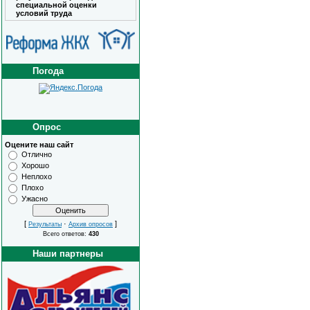
специальной оценки
условий труда
Погода
Опрос
Оцените наш сайт
Отлично
Хорошо
Неплохо
Плохо
Ужасно
[
·
]
Результаты
Архив опросов
Всего ответов:
430
Наши партнеры