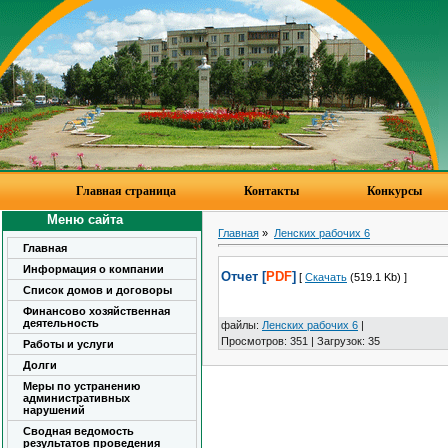
Главная страница
Контакты
Конкурсы
Меню сайта
Главная
»
Ленских рабочих 6
Главная
Информация о компании
Отчет [
PDF
]
[
Скачать
(519.1 Kb) ]
Список домов и договоры
Финансово хозяйственная
деятельность
файлы
:
Ленских рабочих 6
|
Просмотров
:
351
|
Загрузок
:
35
Работы и услуги
Долги
Меры по устранению
административных
нарушений
Сводная ведомость
результатов проведения