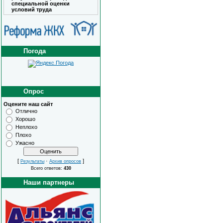
специальной оценки
условий труда
Погода
Опрос
Оцените наш сайт
Отлично
Хорошо
Неплохо
Плохо
Ужасно
[
·
]
Результаты
Архив опросов
Всего ответов:
430
Наши партнеры