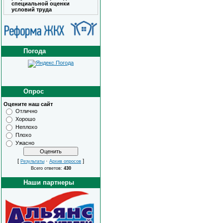
специальной оценки
условий труда
Погода
Опрос
Оцените наш сайт
Отлично
Хорошо
Неплохо
Плохо
Ужасно
[
·
]
Результаты
Архив опросов
Всего ответов:
430
Наши партнеры