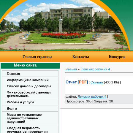
Главная страница
Контакты
Конкурсы
Меню сайта
Главная
»
Ленских рабочих 4
Главная
Информация о компании
Отчет [
PDF
]
[
Скачать
(436.2 Kb) ]
Список домов и договоры
Финансово хозяйственная
деятельность
файлы
:
Ленских рабочих 4
|
Просмотров
:
365
|
Загрузок
:
28
Работы и услуги
Долги
Меры по устранению
административных
нарушений
Сводная ведомость
результатов проведения