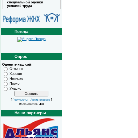
специальной оценки
условий труда
Погода
Опрос
Оцените наш сайт
Отлично
Хорошо
Неплохо
Плохо
Ужасно
[
·
]
Результаты
Архив опросов
Всего ответов:
430
Наши партнеры