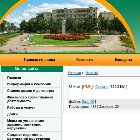
Главная страница
Контакты
Конкурсы
Меню сайта
Главная
»
Лазо 40
Главная
Информация о компании
Отчет [
PDF
]
[
Скачать
(529.3 Kb) ]
Список домов и договоры
Финансово хозяйственная
деятельность
файлы
:
Лазо 40
|
Просмотров
:
468
|
Загрузок
:
30
Работы и услуги
Долги
Меры по устранению
административных
нарушений
Сводная ведомость
результатов проведения