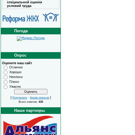
специальной оценки
условий труда
Погода
Опрос
Оцените наш сайт
Отлично
Хорошо
Неплохо
Плохо
Ужасно
[
·
]
Результаты
Архив опросов
Всего ответов:
430
Наши партнеры