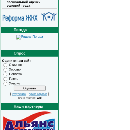
специальной оценки
условий труда
Погода
Опрос
Оцените наш сайт
Отлично
Хорошо
Неплохо
Плохо
Ужасно
[
·
]
Результаты
Архив опросов
Всего ответов:
430
Наши партнеры