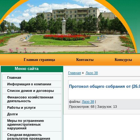
Главная страница
Контакты
Конкурсы
Меню сайта
Главная
»
Лазо 38
Главная
Информация о компании
Протокол общего собрания от (26.0
Список домов и договоры
Финансово хозяйственная
деятельность
файлы
:
Лазо 38
|
Просмотров
:
68
|
Загрузок
:
13
Работы и услуги
Долги
Меры по устранению
административных
нарушений
Сводная ведомость
результатов проведения