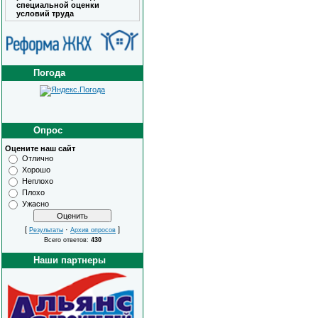
специальной оценки
условий труда
Погода
Опрос
Оцените наш сайт
Отлично
Хорошо
Неплохо
Плохо
Ужасно
[
·
]
Результаты
Архив опросов
Всего ответов:
430
Наши партнеры