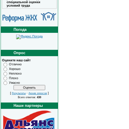
специальной оценки
условий труда
Погода
Опрос
Оцените наш сайт
Отлично
Хорошо
Неплохо
Плохо
Ужасно
[
·
]
Результаты
Архив опросов
Всего ответов:
430
Наши партнеры