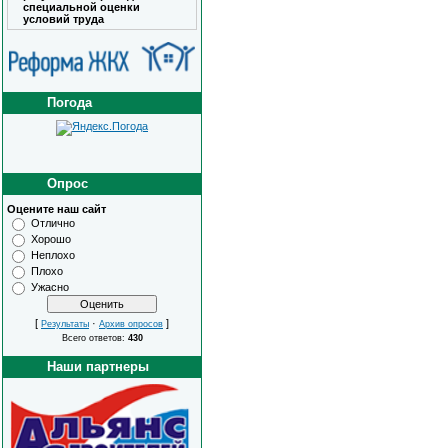
специальной оценки
условий труда
Погода
Опрос
Оцените наш сайт
Отлично
Хорошо
Неплохо
Плохо
Ужасно
[
·
]
Результаты
Архив опросов
Всего ответов:
430
Наши партнеры