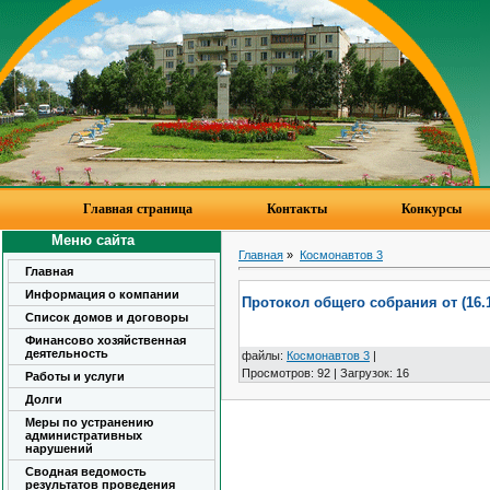
Главная страница
Контакты
Конкурсы
Меню сайта
Главная
»
Космонавтов 3
Главная
Информация о компании
Протокол общего собрания от (16.11
Список домов и договоры
Финансово хозяйственная
деятельность
файлы
:
Космонавтов 3
|
Просмотров
:
92
|
Загрузок
:
16
Работы и услуги
Долги
Меры по устранению
административных
нарушений
Сводная ведомость
результатов проведения