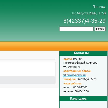
Пятница,
07 Августа 2026, 03:58
8(42337)4-35-29
Контакты
адрес
:
692760,
Приморский край, г. Артем,
ул. Фрунзе 78
электронный адрес:
art-auk@yandex.ru
телефон:
8(42337)4-35-29
часы работы:
пн.-чт. 08:00-17:00
пятница: 08:00-16:00
Календарь