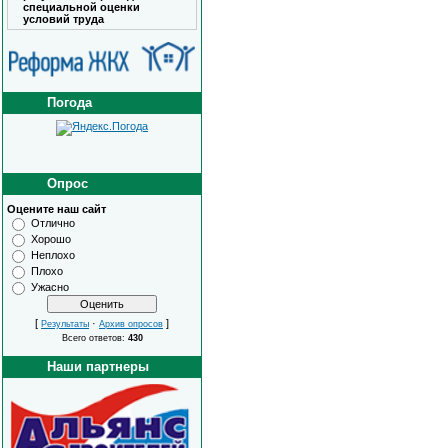
специальной оценки
условий труда
Погода
Опрос
Оцените наш сайт
Отлично
Хорошо
Неплохо
Плохо
Ужасно
[
·
]
Результаты
Архив опросов
Всего ответов:
430
Наши партнеры