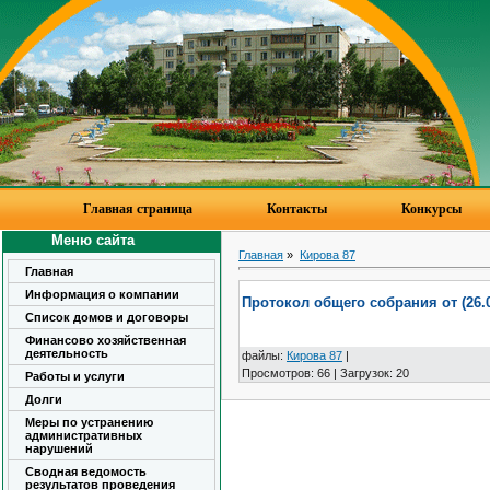
Главная страница
Контакты
Конкурсы
Меню сайта
Главная
»
Кирова 87
Главная
Информация о компании
Протокол общего собрания от (26.0
Список домов и договоры
Финансово хозяйственная
деятельность
файлы
:
Кирова 87
|
Просмотров
:
66
|
Загрузок
:
20
Работы и услуги
Долги
Меры по устранению
административных
нарушений
Сводная ведомость
результатов проведения