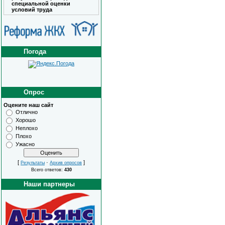
специальной оценки
условий труда
Погода
Опрос
Оцените наш сайт
Отлично
Хорошо
Неплохо
Плохо
Ужасно
[
·
]
Результаты
Архив опросов
Всего ответов:
430
Наши партнеры