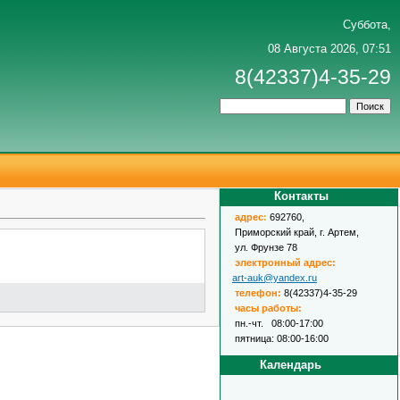
Суббота,
08 Августа 2026, 07:51
8(42337)4-35-29
Контакты
адрес
:
692760,
Приморский край, г. Артем,
ул. Фрунзе 78
электронный адрес:
art-auk@yandex.ru
телефон:
8(42337)4-35-29
часы работы:
пн.-чт. 08:00-17:00
пятница: 08:00-16:00
Календарь