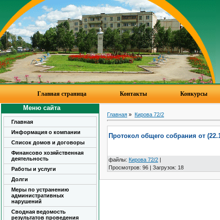
Главная страница
Контакты
Конкурсы
Меню сайта
Главная
»
Кирова 72/2
Главная
Информация о компании
Протокол общего собрания от (22.11
Список домов и договоры
Финансово хозяйственная
деятельность
файлы
:
Кирова 72/2
|
Просмотров
:
96
|
Загрузок
:
18
Работы и услуги
Долги
Меры по устранению
административных
нарушений
Сводная ведомость
результатов проведения