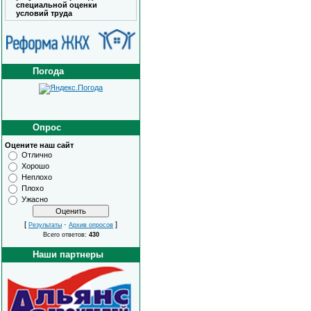
специальной оценки
условий труда
Погода
Опрос
Оцените наш сайт
Отлично
Хорошо
Неплохо
Плохо
Ужасно
[
·
]
Результаты
Архив опросов
Всего ответов:
430
Наши партнеры