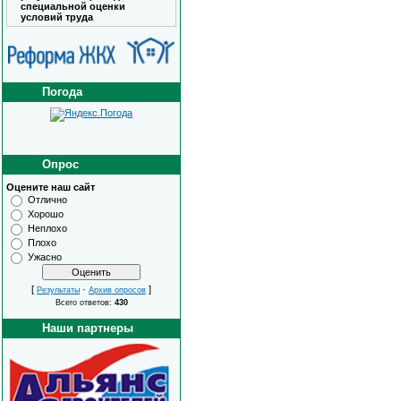
специальной оценки
условий труда
Погода
Опрос
Оцените наш сайт
Отлично
Хорошо
Неплохо
Плохо
Ужасно
[
·
]
Результаты
Архив опросов
Всего ответов:
430
Наши партнеры