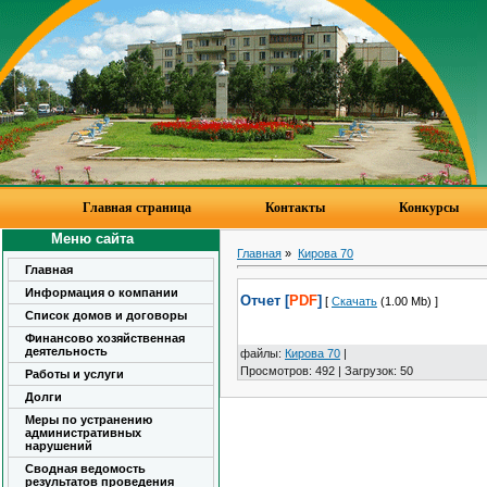
Главная страница
Контакты
Конкурсы
Меню сайта
Главная
»
Кирова 70
Главная
Информация о компании
Отчет [
PDF
]
[
Скачать
(1.00 Mb) ]
Список домов и договоры
Финансово хозяйственная
деятельность
файлы
:
Кирова 70
|
Просмотров
:
492
|
Загрузок
:
50
Работы и услуги
Долги
Меры по устранению
административных
нарушений
Сводная ведомость
результатов проведения