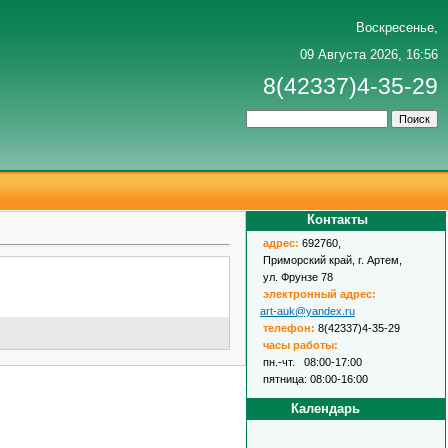
Воскресенье,
09 Августа 2026, 16:56
8(42337)4-35-29
Контакты
адрес
:
692760,
Приморский край, г. Артем,
ул. Фрунзе 78
электронный адрес:
art-auk@yandex.ru
телефон:
8(42337)4-35-29
часы работы:
пн.-чт. 08:00-17:00
пятница: 08:00-16:00
Календарь