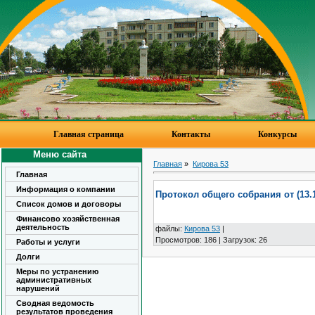
Главная страница
Контакты
Конкурсы
Меню сайта
Главная
»
Кирова 53
Главная
Информация о компании
Протокол общего собрания от (13.1
Список домов и договоры
Финансово хозяйственная
деятельность
файлы
:
Кирова 53
|
Просмотров
:
186
|
Загрузок
:
26
Работы и услуги
Долги
Меры по устранению
административных
нарушений
Сводная ведомость
результатов проведения