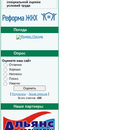
специальной оценки
условий труда
Погода
Опрос
Оцените наш сайт
Отлично
Хорошо
Неплохо
Плохо
Ужасно
[
·
]
Результаты
Архив опросов
Всего ответов:
430
Наши партнеры