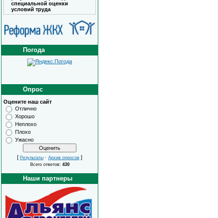
специальной оценки
условий труда
Погода
Опрос
Оцените наш сайт
Отлично
Хорошо
Неплохо
Плохо
Ужасно
[
·
]
Результаты
Архив опросов
Всего ответов:
430
Наши партнеры