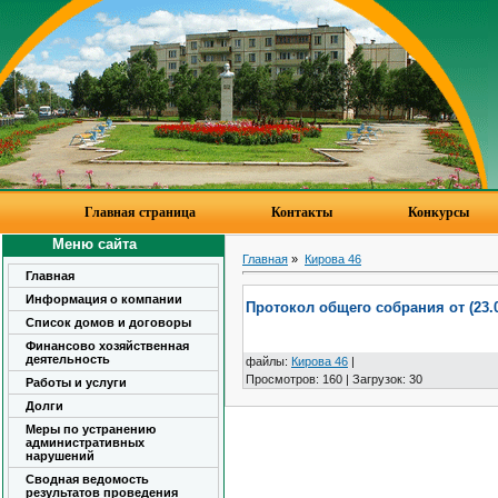
Главная страница
Контакты
Конкурсы
Меню сайта
Главная
»
Кирова 46
Главная
Информация о компании
Протокол общего собрания от (23.0
Список домов и договоры
Финансово хозяйственная
деятельность
файлы
:
Кирова 46
|
Просмотров
:
160
|
Загрузок
:
30
Работы и услуги
Долги
Меры по устранению
административных
нарушений
Сводная ведомость
результатов проведения