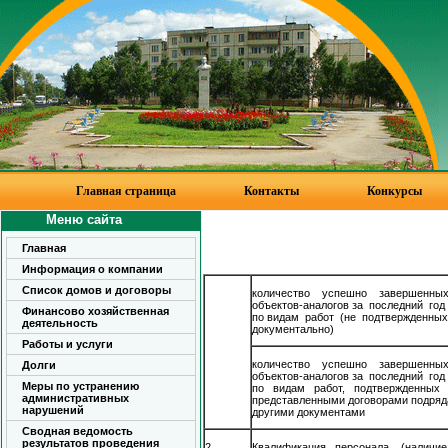
Главная страница
Контакты
Конкурсы
Меню сайта
Главная
Информация о компании
Список домов и договоры
количество успешно завершенны
объектов-аналогов за последний год
Финансово хозяйственная
по видам работ (не подтвержденных
деятельность
документально)
Работы и услуги
количество успешно завершенны
Долги
объектов-аналогов за последний год
Меры по устранению
по видам работ, подтвержденных
административных
представленными договорами подряд
нарушений
другими документами
Сводная ведомость
результатов проведения
2
Квалификация персонала (наличие