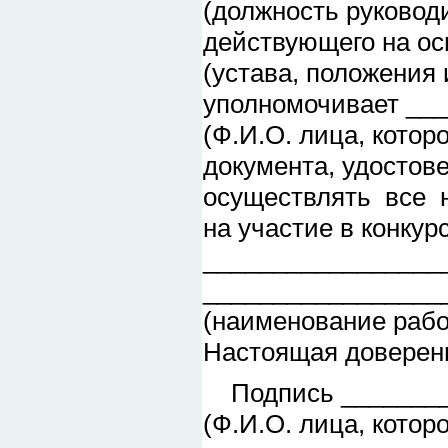
(должность руководи
действующего на о
(устава, положения и
уполномочивает __
(Ф.И.О. лица, котор
документа, удостов
осуществлять все 
на участие в конку
_________________
_________________
(наименование работ
Настоящая доверенн
Подпись _________
(Ф.И.О. лица, кото