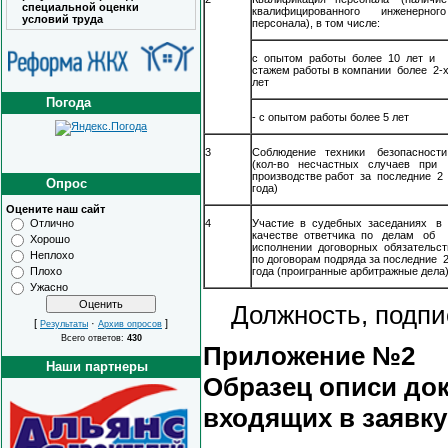
специальной оценки
квалифицированного инженерного
условий труда
персонала), в том числе:
с опытом работы более 10 лет и
стажем работы в компании более 2-
лет
Погода
- с опытом работы более 5 лет
3
Соблюдение техники безопасности
(кол-во несчастных случаев при
производстве работ за последние 2
Опрос
года)
Оцените наш сайт
4
Участие в судебных заседаниях в
Отлично
качестве ответчика по делам об
Хорошо
исполнении договорных обязательст
Неплохо
по договорам подряда за последние 
года (проигранные арбитражные дела
Плохо
Ужасно
Должность, подпись
[
·
]
Результаты
Архив опросов
Всего ответов:
430
Приложение №2
Наши партнеры
Образец описи до
входящих в заявку