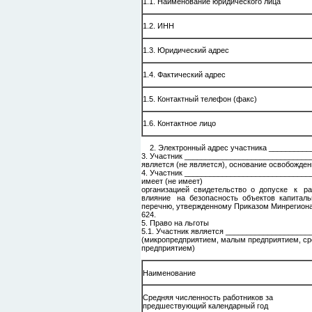
1.1. Наименование юридического лица
1.2. ИНН
1.3. Юридический адрес
1.4. Фактический адрес
1.5. Контактный телефон (факс)
1.6. Контактное лицо
2. Электронный адрес участника __________
3. Участник _____________________________
является (не является), основание освоб
4. Участник ______________________________
имеет (не имеет)
организацией свидетельство о допуске к р
влияние на безопасность объектов капиталь
перечню, утвержденному Приказом Минрегиона 
624.
5. Право на льготы
5.1. Участник является ___________________
(микропредприятием, малым предприятием, с
предприятием)
Наименование
Средняя численность работников за
предшествующий календарный год