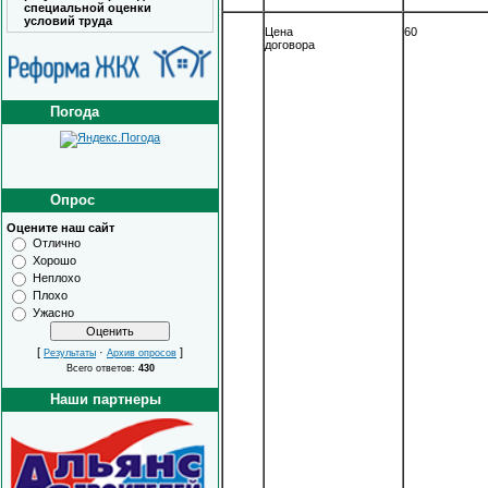
специальной оценки
условий труда
Цена
60
договора
Погода
Опрос
Оцените наш сайт
Отлично
Хорошо
Неплохо
Плохо
Ужасно
[
·
]
Результаты
Архив опросов
Всего ответов:
430
Наши партнеры