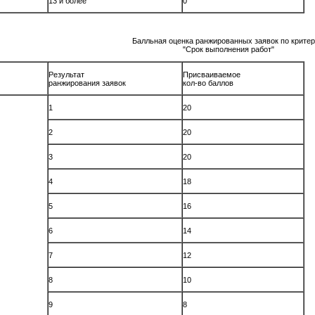
13 и более
0
Балльная оценка ранжированных заявок по крите
"Срок выполнения работ"
е
Результат
Присваиваемое
ранжирования заявок
кол-во баллов
1
20
2
20
3
20
4
18
5
16
6
14
7
12
8
10
9
8