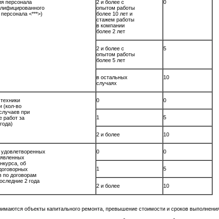
ия персонала
2 и более с
0
алифицированного
опытом работы
персонала <***>)
более 10 лет и
стажем работы
в компании
более 2 лет
2 и более с
5
опытом работы
более 5 лет
в остальных
10
случаях
е техники
0
0
и (кол-во
 случаев при
1
5
е работ за
2 года)
2 и более
10
 удовлетворенных
0
0
дъявленных
онкурса, об
1
5
 договорных
в по договорам
оследние 2 года
2 и более
10
имаются объекты капитального ремонта, превышение стоимости и сроков выполнения 