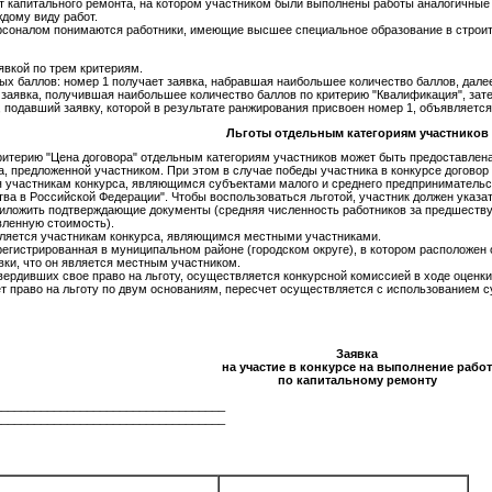
т капитального ремонта, на котором участником были выполнены работы аналогичные
дому виду работ.
соналом понимаются работники, имеющие высшее специальное образование в строите
явкой по трем критериям.
ных баллов: номер 1 получает заявка, набравшая наибольшее количество баллов, да
заявка, получившая наибольшее количество баллов по критерию "Квалификация", зате
 подавший заявку, которой в результате ранжирования присвоен номер 1, объявляетс
Льготы отдельным категориям участников
ритерию "Цена договора" отдельным категориям участников может быть предоставлена 
, предложенной участником. При этом в случае победы участника в конкурсе договор 
тся участникам конкурса, являющимся субъектами малого и среднего предпринимательс
тва в Российской Федерации". Чтобы воспользоваться льготой, участник должен указа
иложить подтверждающие документы (средняя численность работников за предшествующ
вленную стоимость).
тавляется участникам конкурса, являющимся местными участниками.
гистрированная в муниципальном районе (городском округе), в котором расположен о
вки, что он является местным участником.
вердивших свое право на льготу, осуществляется конкурсной комиссией в ходе оценки 
ет право на льготу по двум основаниям, пересчет осуществляется с использованием 
Заявка
на участие в конкурсе на выполнение работ
по капитальному ремонту
___________________________________
___________________________________