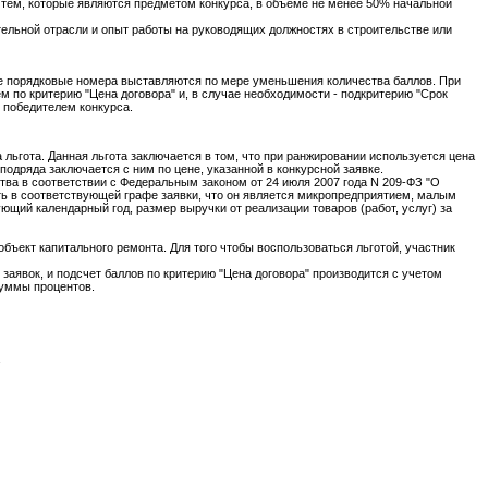
 тем, которые являются предметом конкурса, в объеме не менее 50% начальной
льной отрасли и опыт работы на руководящих должностях в строительстве или
лее порядковые номера выставляются по мере уменьшения количества баллов. При
м по критерию "Цена договора" и, в случае необходимости - подкритерию "Срок
я победителем конкурса.
льгота. Данная льгота заключается в том, что при ранжировании используется цена
подряда заключается с ним по цене, указанной в конкурсной заявке.
тва в соответствии с Федеральным законом от 24 июля 2007 года N 209-ФЗ "О
ть в соответствующей графе заявки, что он является микропредприятием, малым
ий календарный год, размер выручки от реализации товаров (работ, услуг) за
бъект капитального ремонта. Для того чтобы воспользоваться льготой, участник
заявок, и подсчет баллов по критерию "Цена договора" производится с учетом
суммы процентов.