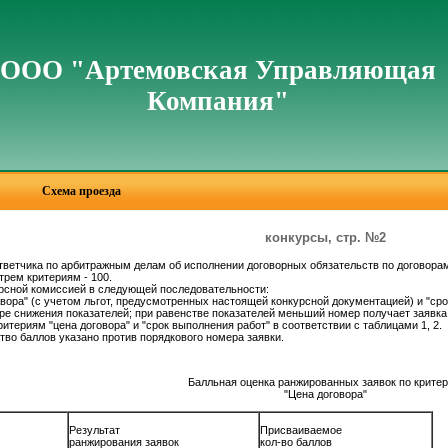
ООО "Артемовская Управляющая
Компания"
Схема проезда
конкурсы, стр. №2
ответчика по арбитражным делам об исполнении договорных обязательств по договорам
трем критериям - 100.
урсной комиссией в следующей последовательности:
овора" (с учетом льгот, предусмотренных настоящей конкурсной документацией) и "ср
е снижения показателей; при равенстве показателей меньший номер получает заявка,
итериям "цена договора" и "срок выполнения работ" в соответствии с таблицами 1, 2.
ство баллов указано против порядкового номера заявки.
Балльная оценка ранжированных заявок по крите
"Цена договора"
е
Результат
Присваиваемое
ранжирования заявок
кол-во баллов