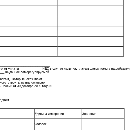
______________________________
______________________________
ождения от уплаты НДС в случае наличия. плательщиком налога на добавленн
___ выданное саморегулируемой
аботам, которые оказывают
ного строительства согласно
России от 30 декабря 2009 года N
_____________________________
редним
Единица измерения
Значение
человек