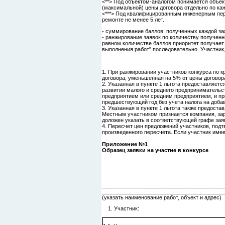
<**> Под объектом-аналогом понимается объек
(максимальной) цены договора отдельно по каж
<***> Под квалифицированным инженерным пер
ремонте не менее 5 лет.
- суммирование баллов, полученных каждой за
- ранжирование заявок по количеству получен
равном количестве баллов приоритет получает 
выполнения работ" последовательно. Участник,
1. При ранжировании участников конкурса по к
договора, уменьшенная на 5% от цены договора
2. Указанная в пункте 1 льгота предоставляе
развитии малого и среднего предпринимательс
предприятием или средним предприятием, и пр
предшествующий год без учета налога на доба
3. Указанная в пункте 1 льгота также предос
Местным участником признается компания, заре
доложен указать в соответствующей графе зая
4. Пересчет цен предложений участников, подт
произведенного пересчета. Если участник име
Приложение №1
Образец заявки на участие в конкурсе
________________________________________
________________________________________
(указать наименование работ, объект и адрес)
1. Участник: