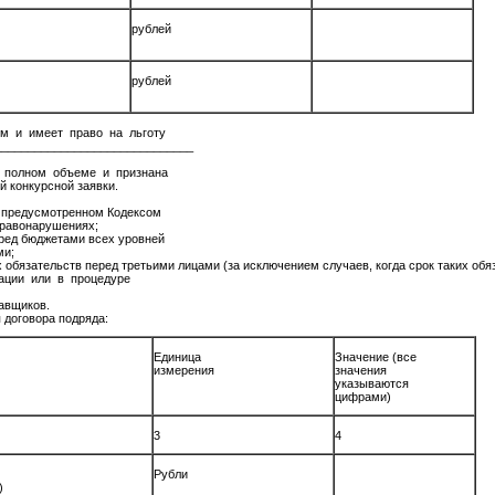
рублей
рублей
ем и имеет право на льготу
______________________________
в полном объеме и признана
й конкурсной заявки.
, предусмотренном Кодексом
правонарушениях;
ред бюджетами всех уровней
ми;
обязательств перед третьими лицами (за исключением случаев, когда срок таких обяз
ации или в процедуре
тавщиков.
 договора подряда:
Единица
Значение (все
измерения
значения
указываются
цифрами)
3
4
Рубли
)