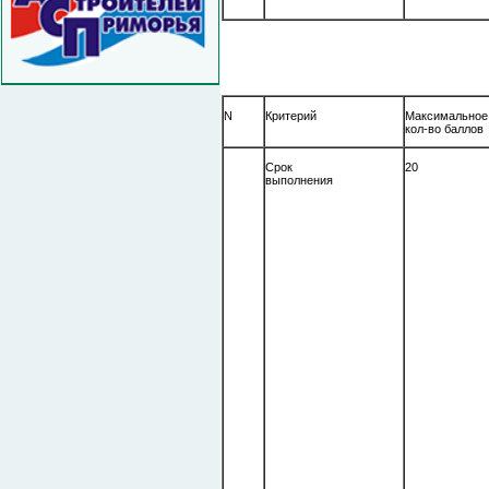
N
Критерий
Максимально
кол-во баллов
Срок
20
выполнения