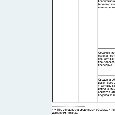
Квалификац
(наличие кв
инженерного 
Соблюдени
безопасност
несчастных
производств
последние 
Сведения об
исках, пре
участнику к
исполнении
обязательст
подряда за п
--------------------------------
<*> Под успешно завершенными объектами пон
договором подряда.