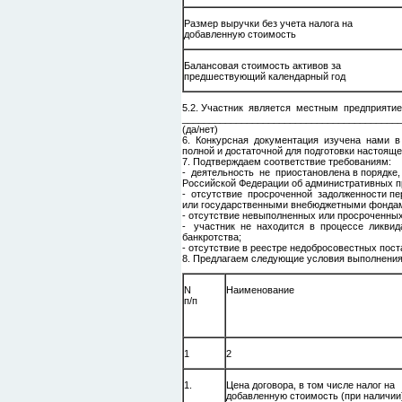
Размер выручки без учета налога на
добавленную стоимость
Балансовая стоимость активов за
предшествующий календарный год
5.2. Участник является местным предприяти
________________________________________
(да/нет)
6. Конкурсная документация изучена нами 
полной и достаточной для подготовки настояще
7. Подтверждаем соответствие требованиям:
- деятельность не приостановлена в порядке
Российской Федерации об административных 
- отсутствие просроченной задолженности пе
или государственными внебюджетными фонда
- отсутствие невыполненных или просроченных 
- участник не находится в процессе ликвид
банкротства;
- отсутствие в реестре недобросовестных пос
8. Предлагаем следующие условия выполнения
N
Наименование
п/п
1
2
1.
Цена договора, в том числе налог на
добавленную стоимость (при наличии