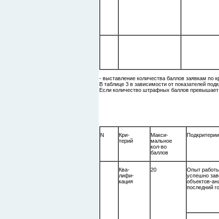
- выставление количества баллов заявкам по к
В таблице 3 в зависимости от показателей по
Если количество штрафных баллов превышает 2
N
Кри-
Макси-
Подкрите
терий
мальное
кол-во
баллов
Ква-
20
Опыт работ
лифи-
успешно за
кация
объектов-ана
последний