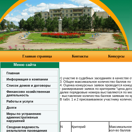
Главная страница
Контакты
Конкурсы
Меню сайта
Главная
г) участие в судебных заседаниях в качестве 
Информация о компании
3. Общее максимальное количество баллов по 
4. Оценка конкурсных заявок проводится конк
Список домов и договоры
- ранжирование заявок по критериям "цена дог
Финансово хозяйственная
далее порядковые номера выставляются по мер
деятельность
- выставление количества баллов заявкам по кр
В табл. 1 и 2 присваиваемое участнику количе
Работы и услуги
Долги
Меры по устранению
административных
нарушений
N
Критерий
Максимально
Сводная ведомость
кол-во баллов
результатов проведения