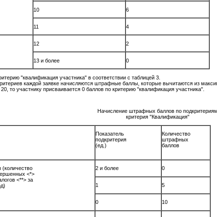
10
6
11
4
12
2
13 и более
0
ритерию "квалификация участника" в соответствии с таблицей 3.
дкритериев каждой заявке начисляются штрафные баллы, которые вычитаются из максим
0, то участнику присваивается 0 баллов по критерию "квалификация участника".
Начисление штрафных баллов по подкритерия
критерия "Квалификация"
рии
Показатель
Количество
подкритерия
штрафных
(ед.)
баллов
ы (количество
2 и более
0
вершенных <*>
логов <**> за
1
5
 год)
0
10