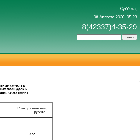
Суббота,
08 Августа 2026, 05:23
8(42337)4-35-29
ение качества
чных площадок и
лении ООО «АУК»
Размер снижения,
руб/м2
0,53