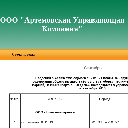
ООО "Артемовская Управляющая
Компания"
Схема проезда
Сентябрь
Сведения о количестве случаев снижения платы за наруш
содержания общего имущества (отсутствие уборки лестни
маршей) в многоквартирных домах, находящихся в управ
за сентябрь 2010г.
№ п/п
А Д Р Е С
Период
ООО «Коммуналсервис»
1
ул. Калинина, 9, 11, 13
с 01.09.10 по 30.09.10