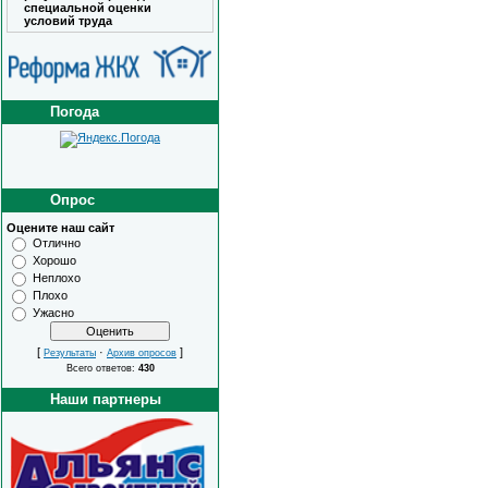
специальной оценки
условий труда
Погода
Опрос
Оцените наш сайт
Отлично
Хорошо
Неплохо
Плохо
Ужасно
[
·
]
Результаты
Архив опросов
Всего ответов:
430
Наши партнеры