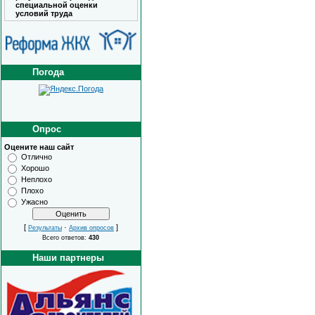
специальной оценки
условий труда
Погода
Опрос
Оцените наш сайт
Отлично
Хорошо
Неплохо
Плохо
Ужасно
[
·
]
Результаты
Архив опросов
Всего ответов:
430
Наши партнеры