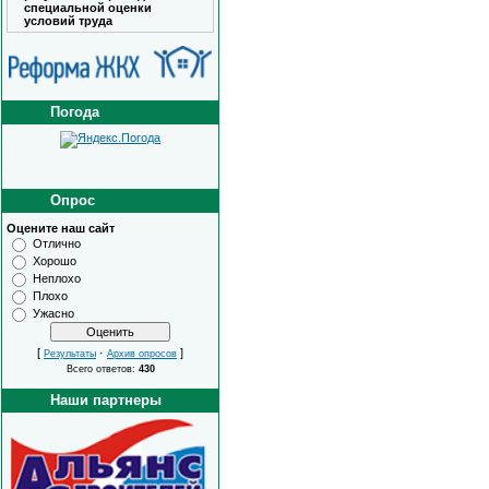
специальной оценки
условий труда
Погода
Опрос
Оцените наш сайт
Отлично
Хорошо
Неплохо
Плохо
Ужасно
[
·
]
Результаты
Архив опросов
Всего ответов:
430
Наши партнеры