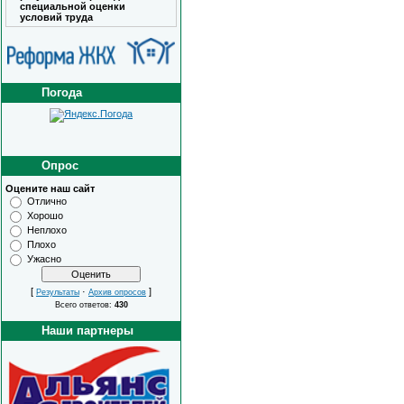
специальной оценки
условий труда
Погода
Опрос
Оцените наш сайт
Отлично
Хорошо
Неплохо
Плохо
Ужасно
[
·
]
Результаты
Архив опросов
Всего ответов:
430
Наши партнеры