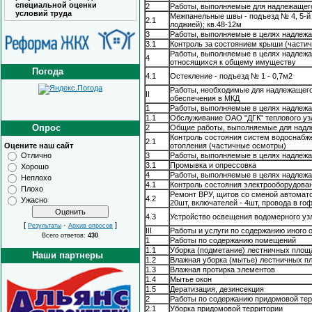
специальной оценки
2
Работы, выполняемые для надлежащег
условий труда
Межпанельные швы - подъезд № 4, 5-й э
2.1
лоджией); кв.48-12м
3
Работы, выполняемые в целях надлеж
3.1
Контроль за состоянием крыши (части
Работы, выполняемые в целях надлежа
4
относящихся к общему имуществу
Погода
4.1
Остекление - подъезд № 1 - 0,7м2
Работы, необходимые для надлежащего
II
обеспечения в МКД
1
Работы, выполняемые в целях надлежа
1.1
Обслуживание ОАО "ДГК" теплового уз
Опрос
2
Общие работы, выполняемые для надле
Контроль состояния систем водоснабже
2.1
Оцените наш сайт
отопления (частичные осмотры)
Отлично
3
Работы, выполняемые в целях надлеж
3.1
Промывка и опрессовка
Хорошо
4
Работы, выполняемые в целях надлеж
Неплохо
4.1
Контроль состояния электрооборудова
Плохо
Ремонт ВРУ, щитов со сменой автоматов
4.2
Ужасно
20шт, включателей - 4шт, провода в го
4.3
Устройство освещения водомерного уз
[
·
]
Результаты
Архив опросов
III
Работы и услуги по содержанию иного
Всего ответов:
430
1
Работы по содержанию помещений
1.1
Уборка (подметание) лестничных площ
Наши партнеры
1.2
Влажная уборка (мытье) лестничных п
1.3
Влажная протирка элементов
1.4
Мытье окон
1.5
Дератизация, дезинсекция
2
Работы по содержанию придомовой тер
2.1
Уборка придомовой территории