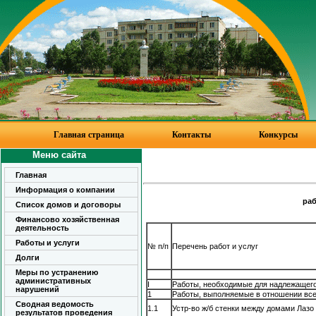
Главная страница
Контакты
Конкурсы
Меню сайта
Главная
Информация о компании
ра
Список домов и договоры
Финансово хозяйственная
деятельность
Работы и услуги
№ п/п
Перечень работ и услуг
Долги
Меры по устранению
административных
I
Работы, необходимые для надлежащег
нарушений
1
Работы, выполняемые в отношении вс
Сводная ведомость
1.1
Устр-во ж/б стенки между домами Лазо 
результатов проведения