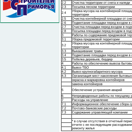
2.2
Очистка территории от снега и наледи
2.3
Посыпка песком территории
Уборка мусора на контейнерной площад
2.4
территории
2.5
Очистка контейнерной площадки от сне
2.6
Подметание площадки перед входом в 
2.7
Очистка площадки перед входом в подъ
2.8
Посыпка площадки перед входом в под
3
Работы по содержанию придомовой тер
3.1
Уборка придомовой территории
Уборка мусора на контейнерной площад
3.2
территории
3.3
Выкашивание травы
3.4
Подметание площадки перед входом в 
3.5
Побелка деревьев, бордюр
4
Работы по обеспечению вывоза бытовы
4.1
Вывоз ТБО
4.2
Вывоз крупногабаритного мусора
4.3
Организация мест накопления бытовых
окраска и маркировка контейнеров
замена контейнеров
5
Обеспечение устранения аварий
6
Непредвиденные работы по текущему 
7
Расходы на управление
7.1
Информационное обеспечение сбора ср
7.2
Почтово-банковские расходы
7.3
Содержание управляющей компании
* в случае отсутствия в отчетный пер
отчете с ее последующим расходовани
ремонту жилья