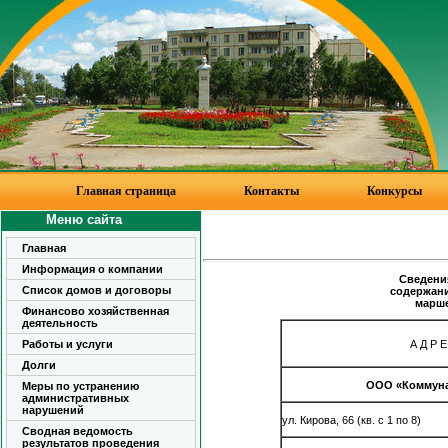
Главная страница
Контакты
Конкурсы
Меню сайта
Главная
Информация о компании
Сведени
Список домов и договоры
содержани
марше
Финансово хозяйственная
деятельность
А Д Р Е
Работы и услуги
Долги
ООО «Коммун
Меры по устранению
административных
нарушений
ул. Кирова, 66 (кв. с 1 по 8)
Сводная ведомость
результатов проведения