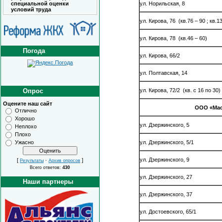
ул. Норильская, 8
специальной оценки
условий труда
ул. Кирова, 76 (кв.76 – 90 ; кв.13
ул. Кирова, 78 (кв.46 – 60)
Погода
ул. Кирова, 66/2
ул. Полтавская, 14
ул. Кирова, 72/2 (кв. с 16 по 30)
Опрос
Оцените наш сайт
ООО «Ма
Отлично
Хорошо
ул. Дзержинского, 5
Неплохо
Плохо
ул. Дзержинского, 5/1
Ужасно
ул. Дзержинского, 9
[
·
]
Результаты
Архив опросов
Всего ответов:
430
ул. Дзержинского, 27
Наши партнеры
ул. Дзержинского, 37
ул. Достоевс